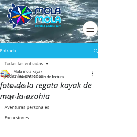
Entrada
Todas las entradas
Mola mola kayak
Todas las entradas
20 may 2019
0 min de lectura
foto de la regata kayak de
Training life
mar la azohia
Kayak de mar
Aventuras personales
Excursiones