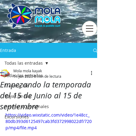
Entrada
Todas las entradas
Mola mola kayak
Todas las entradas
14 jun 2023
0 min de lectura
Empezando la temporada
Training life
del 15 de Junio al 15 de
Kayak de mar
septiembre
Aventuras personales
https://video.wixstatic.com/video/1e48cc_
Excursiones
80db393d6125497cab3fd372998022df/720
p/mp4/file.mp4