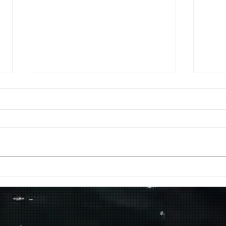
Puesto de control
Ola 
© 2026 La Azohia kayak