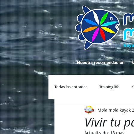
Nuestra recomendación
k
Todas las entradas
Training life
K
Mola mola kayak
Vivir tu 
Actualizado:
18 may