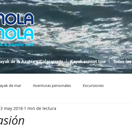
ayak de la Azohia a Calacerrada
Kayak sunset tour
Todas las
ayak de mar
Aventuras personales
Excursiones
23 may 2018
1 min de lectura
pasión