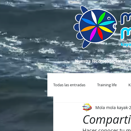
Nuestra recomendación
k
Todas las entradas
Training life
K
Mola mola kayak
2
Compartir
Hacer conocer tu mu