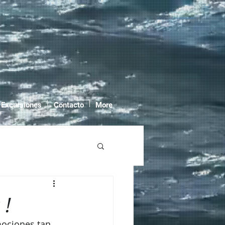
 Excursiones
Contacto
More
 !
mociones tan 