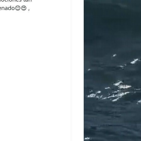
lenado😊😍 , 