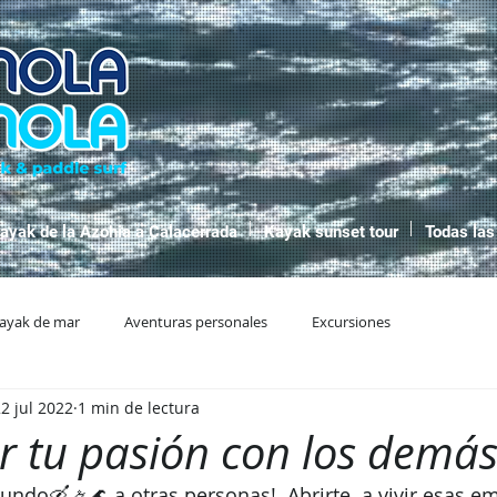
ayak de la Azohia a Calacerrada
Kayak sunset tour
Todas las
ayak de mar
Aventuras personales
Excursiones
2 jul 2022
1 min de lectura
 tu pasión con los demás
ndo🛶🚣🌊 a otras personas!  Abrirte  a vivir esas e